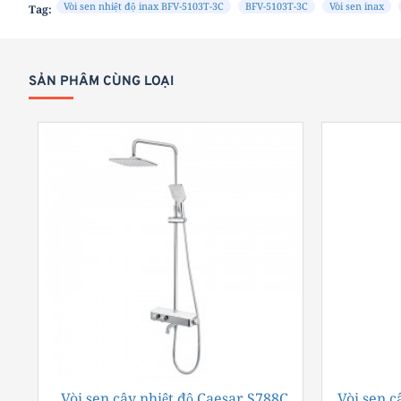
Vòi sen nhiệt độ inax BFV-5103T-3C
BFV-5103T-3C
Vòi sen inax
Tag:
Ọ
N
:
SẢN PHẨM CÙNG LOẠI
Vòi sen cây nhiệt độ Caesar S788C
-29%
Vòi sen c