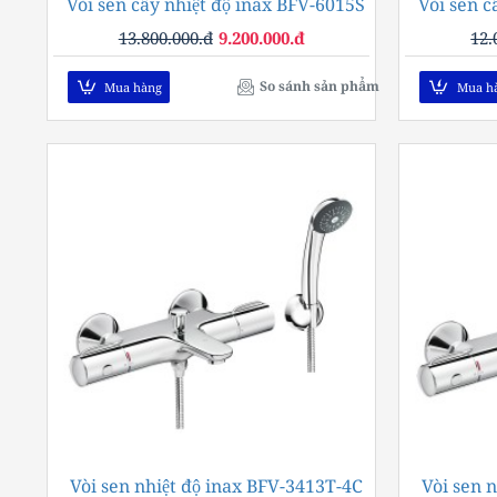
Vòi sen cây nhiệt độ inax BFV-6015S
-33%
Vòi sen 
13.800.000.đ
9.200.000.đ
12.
So sánh sản phẩm
Mua hàng
Mua h
Vòi sen nhiệt độ inax BFV-3413T-4C
-34%
Vòi sen 