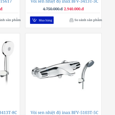
 TS617
-28%
Vòi sen nhiệt độ inax BFV-3413T-3C
-38%
.đ
4.750.000.đ
2.940.000.đ
ánh sản phẩm
So sánh sản phẩm
Mua hàng
-3413T-8C
-38%
Vòi sen nhiệt độ inax BFV-5103T-5C
-32%