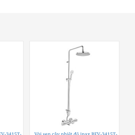
BFV-3415T-
-43%
Vòi sen cây nhiệt độ inax BFV-3415T-
-43%