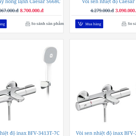
cây nóng lạnh Caesar S668C
-28%
Vòi sen nhiệt độ Caesar
067.000.đ
8.700.000.đ
4.279.000.đ
3.090.000
So sánh sản phẩm
So s
àng
Mua hàng
nhiệt độ inax BFV-3413T-7C
-36%
Vòi sen nhiệt độ inax BFV