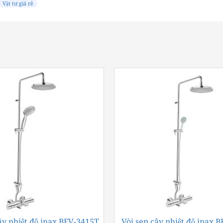
Vật tư giá rẻ
ây nhiệt độ inax BFV-3415T
-42%
Vòi sen cây nhiệt độ inax 