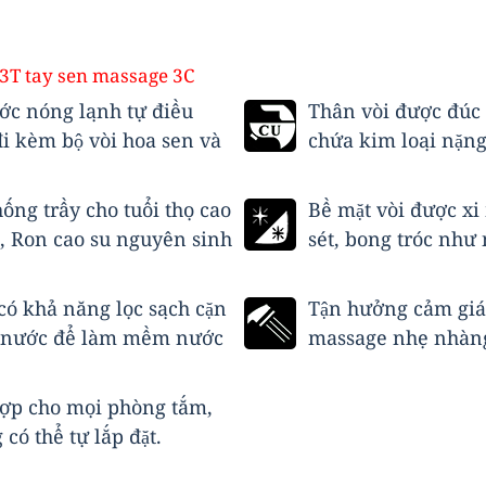
13T tay sen massage 3C
ớc nóng lạnh tự điều
Thân vòi được đúc
đi kèm bộ vòi hoa sen và
chứa kim loại nặng
ng trầy cho tuổi thọ cao
Bề mặt vòi được xi
g, Ron cao su nguyên sinh
sét, bong tróc như
 có khả năng lọc sạch cặn
Tận hưởng cảm giác
ng nước để làm mềm nước
massage nhẹ nhàng
 hợp cho mọi phòng tắm,
có thể tự lắp đặt.