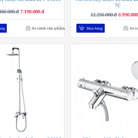
7C
360.000.đ
7.190.000.đ
12.250.000.đ
6.990.000
So sánh sản phẩm
So s
àng
Mua hàng