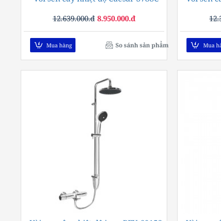
12.639.000.đ
8.950.000.đ
12.
So sánh sản phẩm
Mua hàng
Mua h