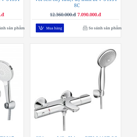
8C
.đ
12.360.000.đ
7.090.000.đ
ánh sản phẩm
So sánh sản phẩm
Mua hàng