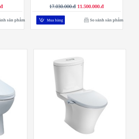
.đ
17.030.000.đ
11.500.000.đ
ánh sản phẩm
So sánh sản phẩm
Mua hàng