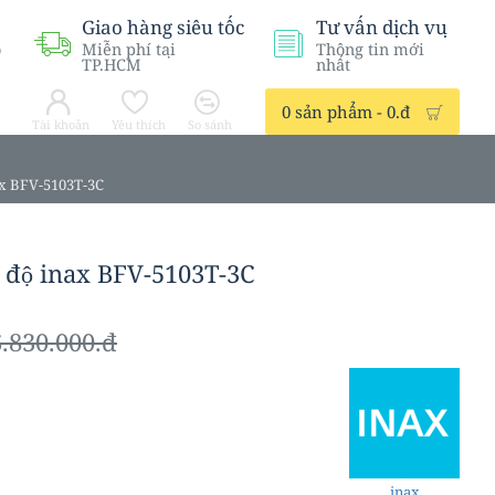
Giao hàng siêu tốc
Tư vấn dịch vụ
ỗ
Miễn phí tại
Thông tin mới
TP.HCM
nhất
0 sản phẩm - 0.đ
Tài khoản
Yêu thích
So sánh
ax BFV-5103T-3C
t độ inax BFV-5103T-3C
.830.000.đ
inax