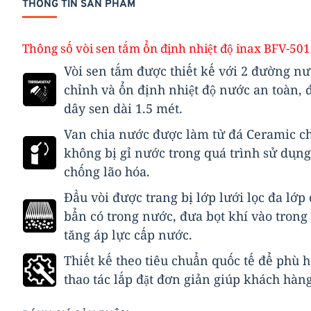
THÔNG TIN SẢN PHẨM
Thông số vòi sen tắm ổn định nhiệt độ inax BFV-50
Vòi sen tắm được thiết kế với 2 đường nư
chỉnh và ổn định nhiệt độ nước an toàn, 
dây sen dài 1.5 mét.
Van chia nước được làm từ đá Ceramic chố
không bị gỉ nước trong quá trình sử dụn
chống lão hóa.
Đầu vòi được trang bị lớp lưới lọc đa lớp
bẩn có trong nước, đưa bọt khí vào tro
tăng áp lực cấp nước.
Thiết kế theo tiêu chuẩn quốc tế để phù
thao tác lắp đặt đơn giản giúp khách hàng 