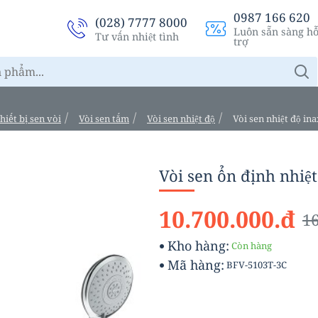
0987 166 620
(028) 7777 8000
Luôn sẵn sàng h
Tư vấn nhiệt tình
trợ
hiết bị sen vòi
Vòi sen tắm
Vòi sen nhiệt độ
Vòi sen nhiệt độ in
Vòi sen ổn định nhiệ
10.700.000.đ
16
Kho hàng:
Còn hàng
Mã hàng:
BFV-5103T-3C