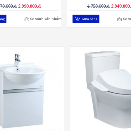
670.000.đ
2.990.000.đ
4.750.000.đ
2.940.000
So sánh sản phẩm
So s
àng
Mua hàng