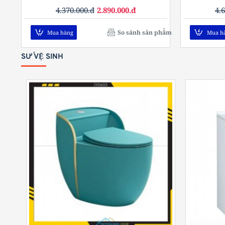
4.370.000.đ
2.890.000.đ
4.
So sánh sản phẩm
Mua hàng
Mua h
SỨ VỆ SINH