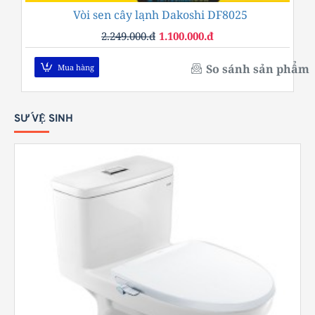
Vòi sen cây lạnh Dakoshi DF8025
-51%
2.249.000.đ
1.100.000.đ
So sánh sản phẩm
Mua hàng
SỨ VỆ SINH