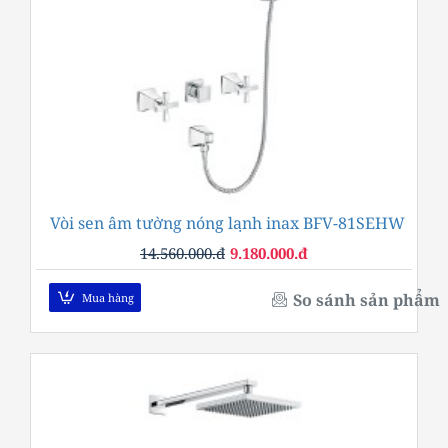
Vòi sen âm tường nóng lạnh inax BFV-81SEHW
-37%
14.560.000.đ
9.180.000.đ
So sánh sản phẩm
Mua hàng