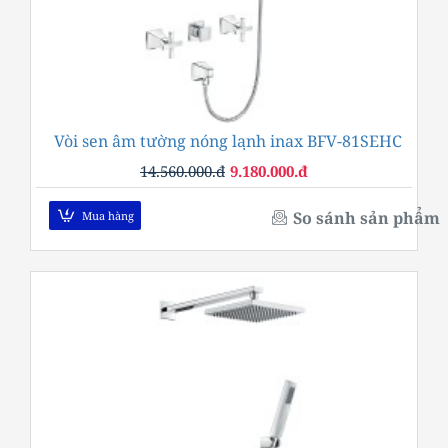
Vòi sen âm tường nóng lạnh inax BFV-81SEHC
-37%
14.560.000.đ
9.180.000.đ
So sánh sản phẩm
Mua hàng