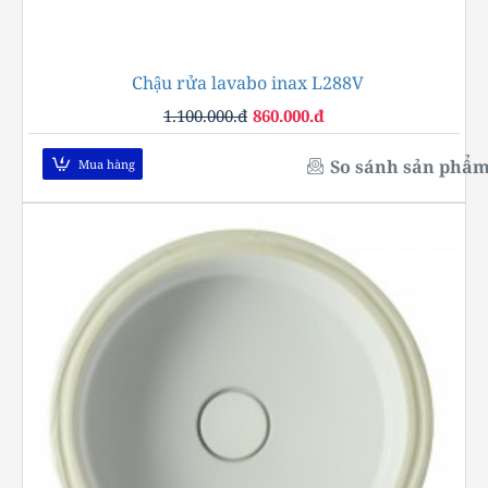
Chậu rửa lavabo inax L288V
-22%
1.100.000.đ
860.000.đ
So sánh sản phẩ
Mua hàng