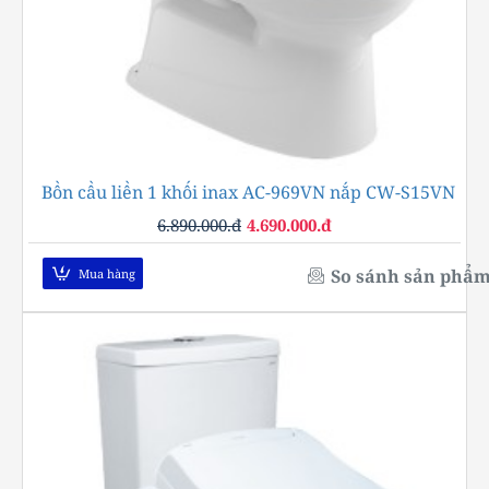
Bồn cầu liền 1 khối inax AC-969VN nắp CW-S15VN
-32%
6.890.000.đ
4.690.000.đ
So sánh sản phẩ
Mua hàng