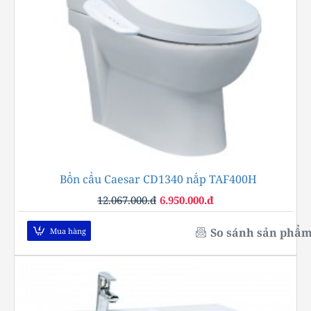
Bồn cầu Caesar CD1340 nắp TAF400H
-42%
12.067.000.đ
6.950.000.đ
So sánh sản phẩ
Mua hàng