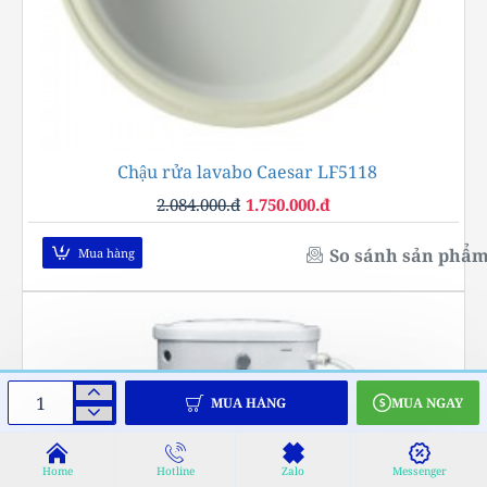
Chậu rửa lavabo Caesar LF5118
-16%
2.084.000.đ
1.750.000.đ
So sánh sản phẩ
Mua hàng
MUA HÀNG
MUA NGAY
Home
Hotline
Zalo
Messenger