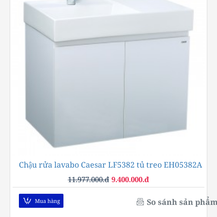
Chậu rửa lavabo Caesar LF5382 tủ treo EH05382A
-22%
11.977.000.đ
9.400.000.đ
So sánh sản phẩ
Mua hàng