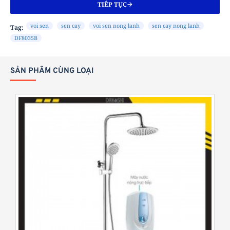
TIẾP TỤC
C
H
voi sen
sen cay
voi sen nong lanh
sen cay nong lanh
Tag:
Ọ
DF8035B
N
:
SẢN PHẨM CÙNG LOẠI