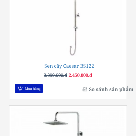
Sen cây Caesar BS122
-28%
3.399.000.đ
2.450.000.đ
So sánh sản phẩm
Mua hàng