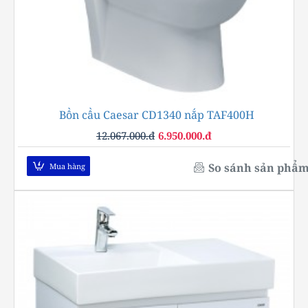
Bồn cầu Caesar CD1340 nắp TAF400H
-42%
12.067.000.đ
6.950.000.đ
So sánh sản phẩ
Mua hàng