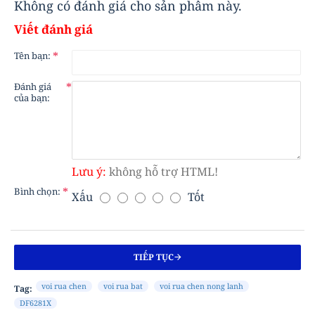
Không có đánh giá cho sản phẩm này.
Viết đánh giá
Tên bạn:
Đánh giá
của bạn:
Lưu ý:
không hỗ trợ HTML!
Bình chọn:
Xấu
Tốt
B
Ì
N
H
TIẾP TỤC
C
H
voi rua chen
voi rua bat
voi rua chen nong lanh
Tag:
Ọ
DF6281X
N