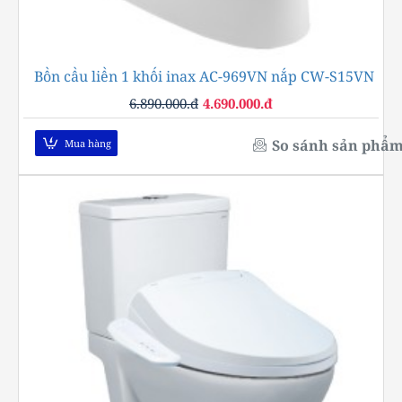
Bồn cầu liền 1 khối inax AC-969VN nắp CW-S15VN
-32%
6.890.000.đ
4.690.000.đ
So sánh sản phẩ
Mua hàng