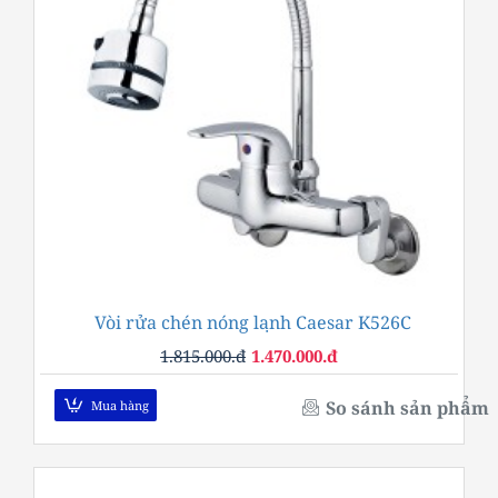
Vòi rửa chén nóng lạnh Caesar K526C
-19%
1.815.000.đ
1.470.000.đ
So sánh sản phẩm
Mua hàng