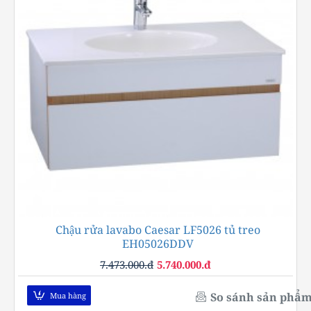
Chậu rửa lavabo Caesar LF5026 tủ treo
-23%
EH05026DDV
7.473.000.đ
5.740.000.đ
So sánh sản phẩ
Mua hàng