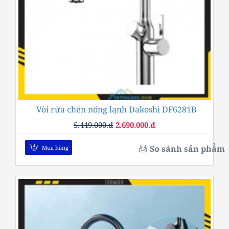
Vòi rửa chén nóng lạnh Dakoshi DF6281B
-51%
5.449.000.đ
2.690.000.đ
So sánh sản phẩm
Mua hàng