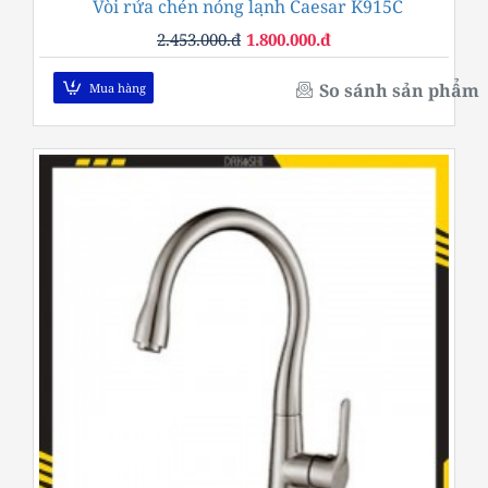
Vòi rửa chén nóng lạnh Caesar K915C
-27%
2.453.000.đ
1.800.000.đ
So sánh sản phẩm
Mua hàng