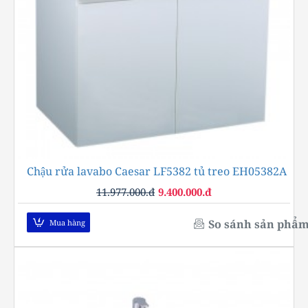
Chậu rửa lavabo Caesar LF5382 tủ treo EH05382A
-22%
11.977.000.đ
9.400.000.đ
So sánh sản phẩ
Mua hàng