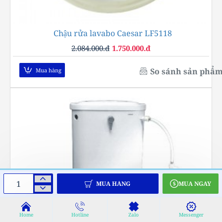
Chậu rửa lavabo Caesar LF5118
-16%
2.084.000.đ
1.750.000.đ
So sánh sản phẩ
Mua hàng
MUA HÀNG
MUA NGAY
Home
Hotline
Zalo
Messenger