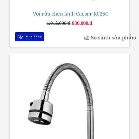
Vòi rửa chén lạnh Caesar K025C
-18%
1.012.000.đ
830.000.đ
So sánh sản phẩm
Mua hàng