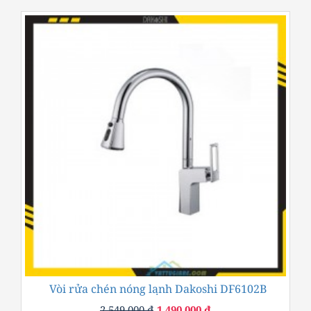
Vòi rửa chén nóng lạnh Dakoshi DF6102B
-42%
2.549.000.đ
1.490.000.đ