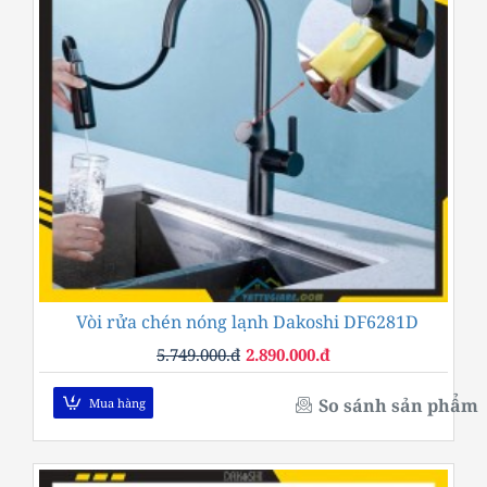
Vòi rửa chén nóng lạnh Dakoshi DF6281D
-50%
5.749.000.đ
2.890.000.đ
So sánh sản phẩm
Mua hàng