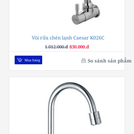
Vòi rửa chén lạnh Caesar K026C
-18%
1.012.000.đ
830.000.đ
So sánh sản phẩm
Mua hàng