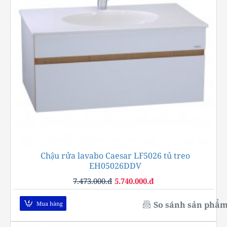
Chậu rửa lavabo Caesar LF5026 tủ treo
-23%
EH05026DDV
7.473.000.đ
5.740.000.đ
So sánh sản phẩ
Mua hàng