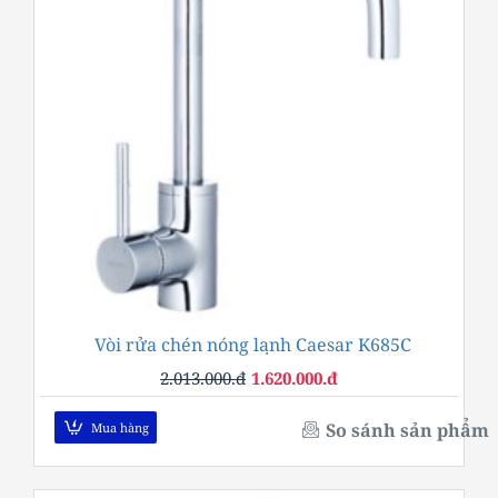
Vòi rửa chén nóng lạnh Caesar K685C
-20%
2.013.000.đ
1.620.000.đ
So sánh sản phẩm
Mua hàng