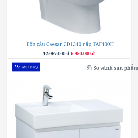
Bồn cầu Caesar CD1340 nắp TAF400H
-42%
12.067.000.đ
6.950.000.đ
So sánh sản phẩ
Mua hàng