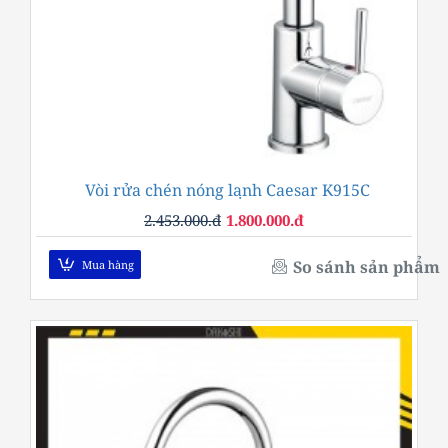
Vòi rửa chén nóng lạnh Caesar K915C
-27%
2.453.000.đ
1.800.000.đ
So sánh sản phẩm
Mua hàng