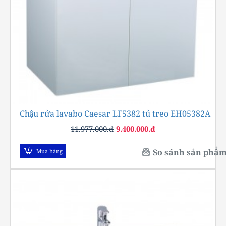
Chậu rửa lavabo Caesar LF5382 tủ treo EH05382A
-22%
11.977.000.đ
9.400.000.đ
So sánh sản phẩ
Mua hàng