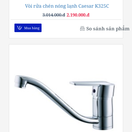
Vòi rửa chén nóng lạnh Caesar K325C
-27%
3.014.000.đ
2.190.000.đ
So sánh sản phẩm
Mua hàng