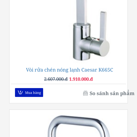
Vòi rửa chén nóng lạnh Caesar K665C
-27%
2.607.000.đ
1.910.000.đ
So sánh sản phẩm
Mua hàng