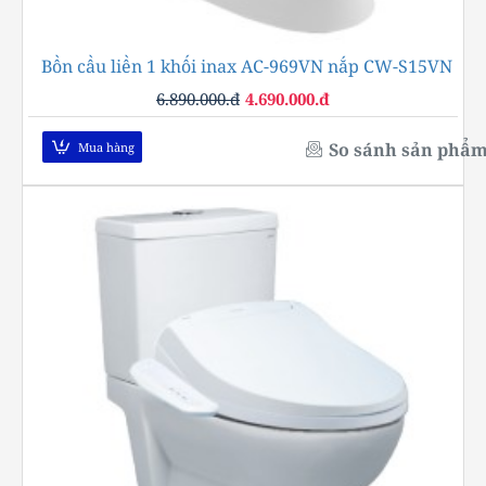
Bồn cầu liền 1 khối inax AC-969VN nắp CW-S15VN
-32%
6.890.000.đ
4.690.000.đ
So sánh sản phẩ
Mua hàng