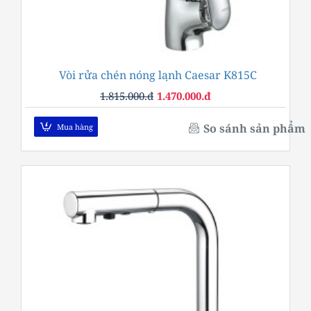
Vòi rửa chén nóng lạnh Caesar K815C
-19%
1.815.000.đ
1.470.000.đ
So sánh sản phẩm
Mua hàng