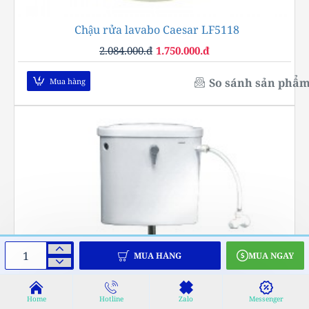
Chậu rửa lavabo Caesar LF5118
-16%
2.084.000.đ
1.750.000.đ
So sánh sản phẩ
Mua hàng
MUA HÀNG
MUA NGAY
Home
Hotline
Zalo
Messenger