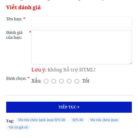
Viết đánh giá
Tên bạn:
Đánh giá
của bạn:
Lưu ý:
không hỗ trợ HTML!
Bình chọn:
Xấu
Tốt
B
Ì
N
H
TIẾP TỤC
C
H
Vòi rửa chén lạnh inax SFV-30
SFV-30
Vòi rửa chén inax
Tag:
Ọ
Vật tư giá rẻ
N
: