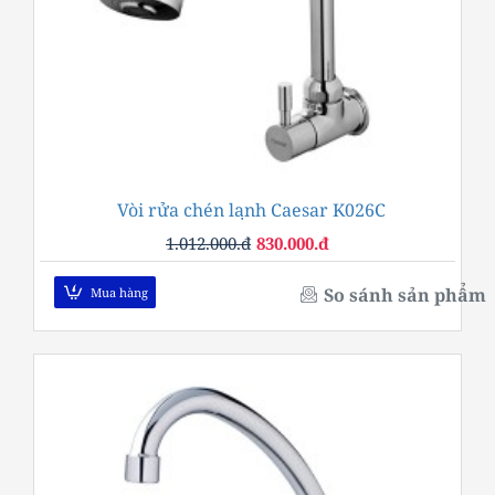
Vòi rửa chén lạnh Caesar K026C
-18%
1.012.000.đ
830.000.đ
So sánh sản phẩm
Mua hàng