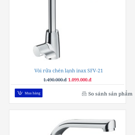
Vòi rửa chén lạnh inax SFV-21
-26%
1.490.000.đ
1.099.000.đ
So sánh sản phẩm
Mua hàng