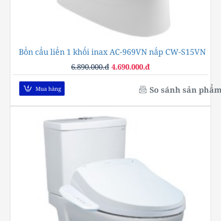
Bồn cầu liền 1 khối inax AC-969VN nắp CW-S15VN
-32%
6.890.000.đ
4.690.000.đ
So sánh sản phẩ
Mua hàng