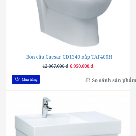
Bồn cầu Caesar CD1340 nắp TAF400H
-42%
12.067.000.đ
6.950.000.đ
So sánh sản phẩ
Mua hàng