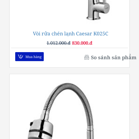
Vòi rửa chén lạnh Caesar K025C
-18%
1.012.000.đ
830.000.đ
So sánh sản phẩm
Mua hàng