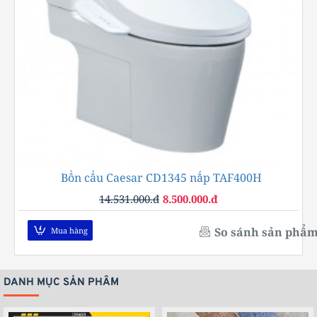
Bồn cầu Caesar CD1345 nắp TAF400H
-42%
14.531.000.đ
8.500.000.đ
So sánh sản phẩ
Mua hàng
DANH MỤC SẢN PHẨM