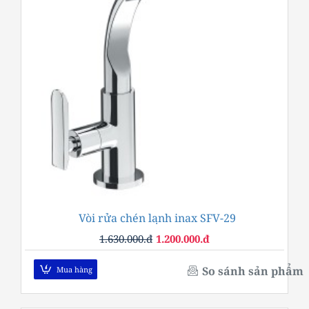
Vòi rửa chén lạnh inax SFV-29
-26%
1.630.000.đ
1.200.000.đ
So sánh sản phẩm
Mua hàng