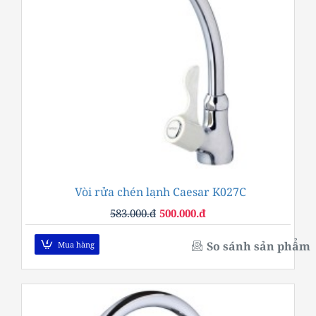
Vòi rửa chén lạnh Caesar K027C
-14%
583.000.đ
500.000.đ
So sánh sản phẩm
Mua hàng