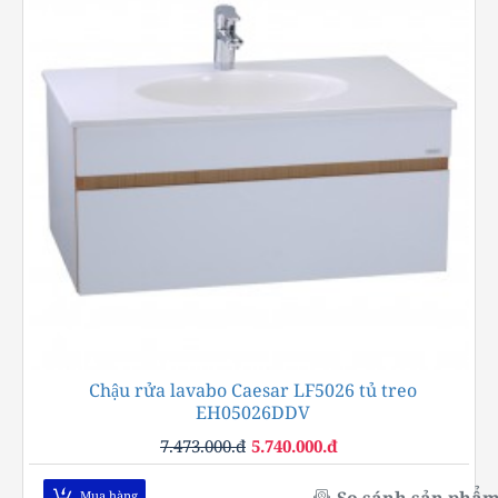
Chậu rửa lavabo Caesar LF5026 tủ treo
-23%
EH05026DDV
7.473.000.đ
5.740.000.đ
So sánh sản phẩ
Mua hàng