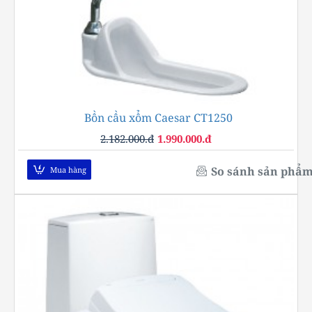
Bồn cầu xổm Caesar CT1250
-9%
2.182.000.đ
1.990.000.đ
So sánh sản phẩ
Mua hàng