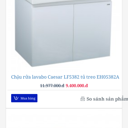
Chậu rửa lavabo Caesar LF5382 tủ treo EH05382A
-22%
11.977.000.đ
9.400.000.đ
So sánh sản phẩ
Mua hàng