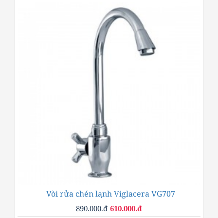
Vòi rửa chén lạnh Viglacera VG707
-31%
890.000.đ
610.000.đ