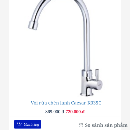
Vòi rửa chén lạnh Caesar K035C
-17%
869.000.đ
720.000.đ
So sánh sản phẩm
Mua hàng