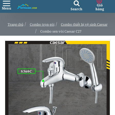
h
Trang chủ
Combo trọn gói
Combo thiết bị vệ sinh Caesar
o
Combo sen vòi Caesar C27
m
e