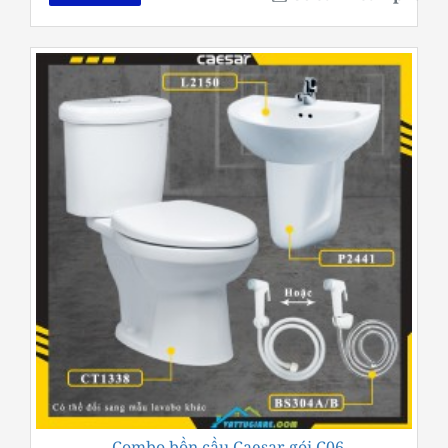
Combo bồn cầu Caesar gói C06
-15%