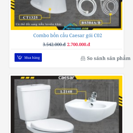
Combo bồn cầu Caesar gói C02
-24%
3.542.000.đ
2.700.000.đ
So sánh sản phẩm
Mua hàng