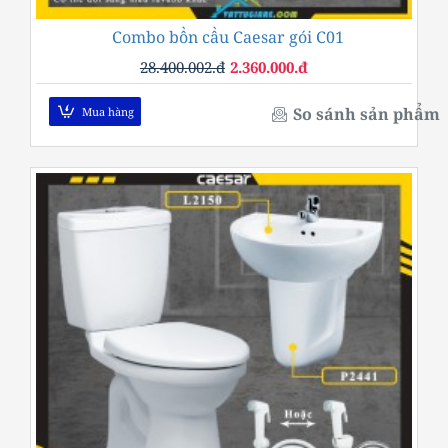
Combo bồn cầu Caesar gói C01
-92%
28.400.002.đ
2.360.000.đ
So sánh sản phẩm
Mua hàng