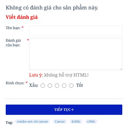
Không có đánh giá cho sản phẩm này.
Viết đánh giá
Tên bạn:
Đánh giá
của bạn:
Lưu ý:
không hỗ trợ HTML!
Bình chọn:
Xấu
Tốt
B
Ì
N
H
TIẾP TỤC
C
H
combo sen vòi caesar
Caesar
b260c
s360c
Tag:
Ọ