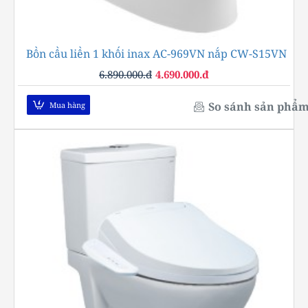
Bồn cầu liền 1 khối inax AC-969VN nắp CW-S15VN
-32%
6.890.000.đ
4.690.000.đ
So sánh sản phẩ
Mua hàng