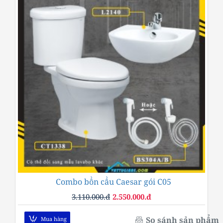
Combo bồn cầu Caesar gói C05
-18%
3.110.000.đ
2.550.000.đ
So sánh sản phẩm
Mua hàng