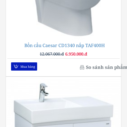
Bồn cầu Caesar CD1340 nắp TAF400H
-42%
12.067.000.đ
6.950.000.đ
So sánh sản phẩ
Mua hàng