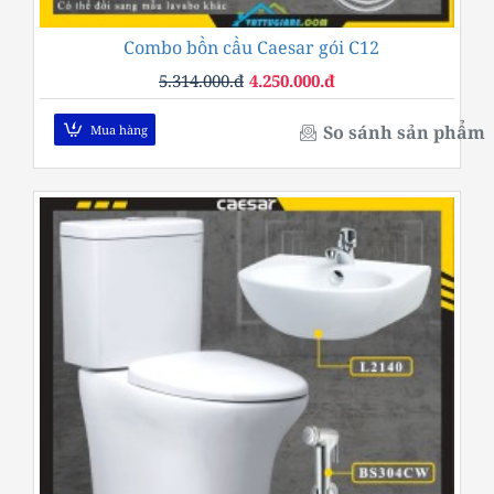
Combo bồn cầu Caesar gói C12
-20%
5.314.000.đ
4.250.000.đ
So sánh sản phẩm
Mua hàng