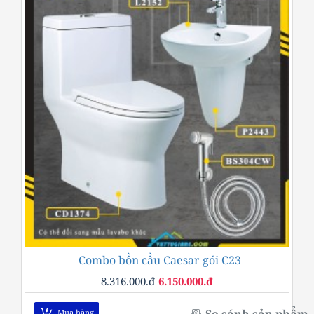
Combo bồn cầu Caesar gói C23
-26%
8.316.000.đ
6.150.000.đ
Mua hàng