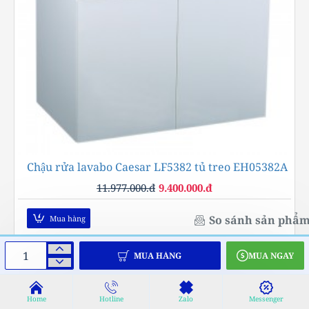
Chậu rửa lavabo Caesar LF5382 tủ treo EH05382A
-22%
11.977.000.đ
9.400.000.đ
So sánh sản phẩ
Mua hàng
MUA HÀNG
MUA NGAY
Home
Hotline
Zalo
Messenger