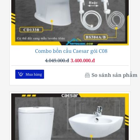
Combo bồn cầu Caesar gói C08
-16%
4.049.000.đ
3.400.000.đ
So sánh sản phẩm
Mua hàng