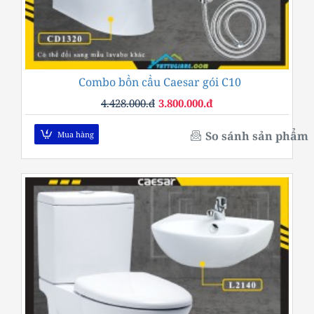
Combo bồn cầu Caesar gói C10
-14%
4.428.000.đ
3.800.000.đ
So sánh sản phẩm
Mua hàng