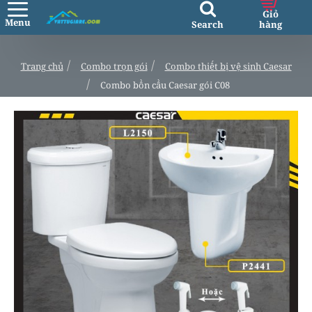
h
Trang chủ
Combo trọn gói
Combo thiết bị vệ sinh Caesar
o
Combo bồn cầu Caesar gói C08
m
e