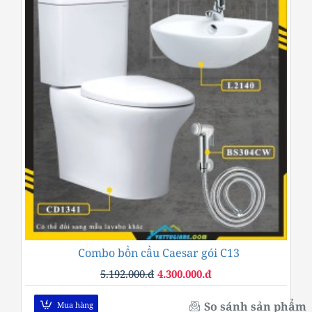
Combo bồn cầu Caesar gói C13
-17%
5.192.000.đ
4.300.000.đ
So sánh sản phẩm
Mua hàng