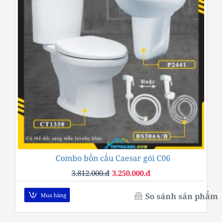
Combo bồn cầu Caesar gói C06
-15%
3.812.000.đ
3.250.000.đ
So sánh sản phẩm
Mua hàng