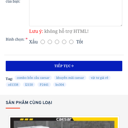
của bạn:
Lưu ý:
không hỗ trợ HTML!
Bình chọn:
Xấu
Tốt
B
Ì
N
H
TIẾP TỤC
C
H
combo bồn cầu caesar
khuyến mãi caesar
vật tư giá rẻ
Tag:
Ọ
cd1338
l2150
P2441
bs304
N
:
SẢN PHẨM CÙNG LOẠI