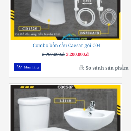
Combo bồn cầu Caesar gói C04
-15%
3.769.000.đ
3.200.000.đ
So sánh sản phẩm
Mua hàng