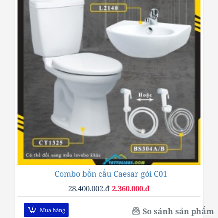
Combo bồn cầu Caesar gói C01
-92%
28.400.002.đ
2.360.000.đ
So sánh sản phẩm
Mua hàng