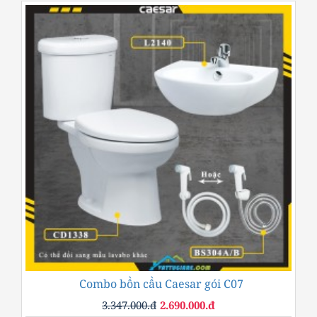
Combo bồn cầu Caesar gói C07
-20%
3.347.000.đ
2.690.000.đ