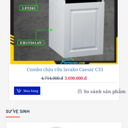
Combo chậu rửa lavabo Caesar C33
-22%
4.714.000.đ
3.690.000.đ
So sánh sản phẩm
Mua hàng
SỨ VỆ SINH