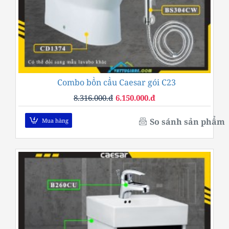
Combo bồn cầu Caesar gói C23
-26%
8.316.000.đ
6.150.000.đ
So sánh sản phẩm
Mua hàng