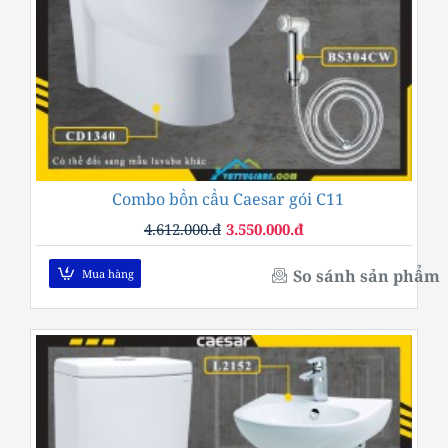
Combo bồn cầu Caesar gói C11
-23%
4.612.000.đ
3.550.000.đ
So sánh sản phẩm
Mua hàng