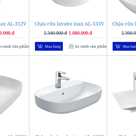
nax AL-312V
-14%
Chậu rửa lavabo inax AL-333V
-20%
Chậu rửa 
0.000.đ
2.340.000.đ
1.880.000.đ
2.300.
o sánh sản phẩm
So sánh sản phẩm
Mua hàng
Mua hà