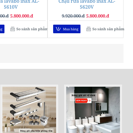
a lavabo inax AL-
-42%
Chậu rửa lavabo inax AL-
-42%
S610V
S620V
000.đ
5.800.000.đ
9.920.000.đ
5.800.000.đ
So sánh sản phẩm
So sánh sản phẩm
ng
Mua hàng