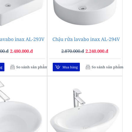
lavabo inax AL-293V
-24%
Chậu rửa lavabo inax AL-294V
-22%
000.đ
2.480.000.đ
2.870.000.đ
2.240.000.đ
So sánh sản phẩm
So sánh sản phẩm
ng
Mua hàng