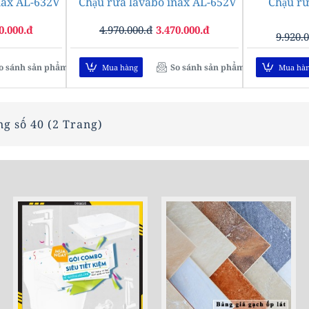
nax AL-632V
-29%
Chậu rửa lavabo inax AL-652V
-30%
Chậu rử
0.000.đ
4.970.000.đ
3.470.000.đ
9.920.
o sánh sản phẩm
So sánh sản phẩm
Mua hàng
Mua hà
ng số 40 (2 Trang)