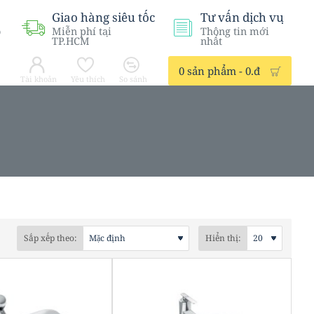
Giao hàng siêu tốc
Tư vấn dịch vụ
ỗ
Miễn phí tại
Thông tin mới
TP.HCM
nhất
0 sản phẩm - 0.đ
Tài khoản
Yêu thích
So sánh
Sắp xếp theo:
Hiển thị: