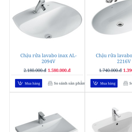
Chậu rửa lavabo inax AL-
-28%
Chậu rửa lavabo
2094V
2216V
2.180.000.đ
1.580.000.đ
1.740.000.đ
1.39
So sánh sản phẩm
S
Mua hàng
Mua hàng