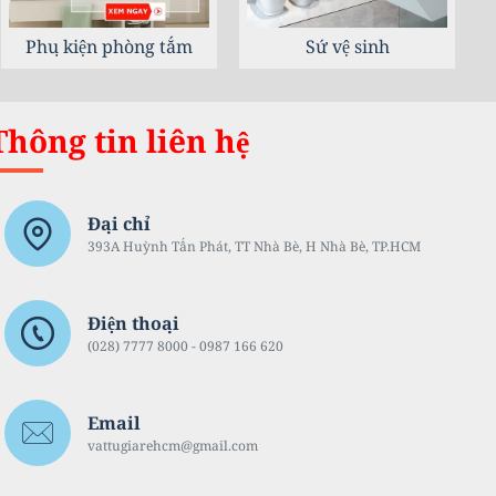
Thiết bị nhà bếp
Thiết bị sen vòi
Thông tin liên hệ
Đại chỉ
393A Huỳnh Tấn Phát, TT Nhà Bè, H Nhà Bè, TP.HCM
Điện thoại
(028) 7777 8000 - 0987 166 620
Email
vattugiarehcm@gmail.com