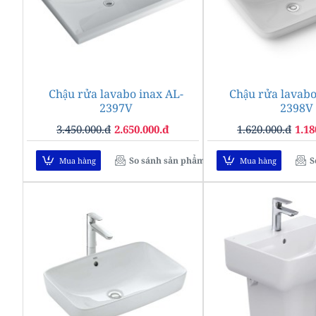
Chậu rửa lavabo inax AL-
-23%
Chậu rửa lavabo
2397V
2398V
3.450.000.đ
2.650.000.đ
1.620.000.đ
1.18
So sánh sản phẩm
S
Mua hàng
Mua hàng