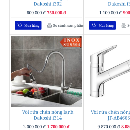
Dakoshi i302
Dakoshi i
600.000.đ
750.000.đ
1.100.000.đ
900
So sánh sản phẩm
S
Mua hàng
Mua hàng
Vòi rửa chén nóng lạnh
-15%
Vòi rửa chén nóng
Dakoshi i314
JF-AB466
2.000.000.đ
1.700.000.đ
9.870.000.đ
8.08