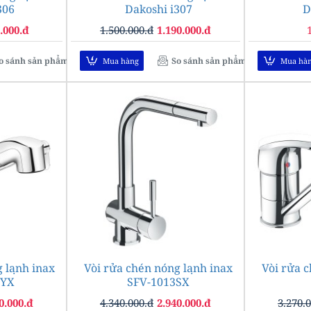
306
Dakoshi i307
D
.000.đ
1.500.000.đ
1.190.000.đ
o sánh sản phẩm
So sánh sản phẩm
Mua hàng
Mua hà
 lạnh inax
-18%
Vòi rửa chén nóng lạnh inax
Vòi rửa 
-32%
SYX
SFV-1013SX
0.000.đ
4.340.000.đ
2.940.000.đ
3.270.