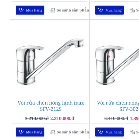
So sánh sản phẩm
S
Mua hàng
Mua hàng
Vòi rửa chén nóng lạnh inax
-28%
Vòi rửa chén nóng
SFV-212S
SFV-302
3.210.000.đ
2.310.000.đ
2.410.000.đ
1.89
So sánh sản phẩm
S
Mua hàng
Mua hàng