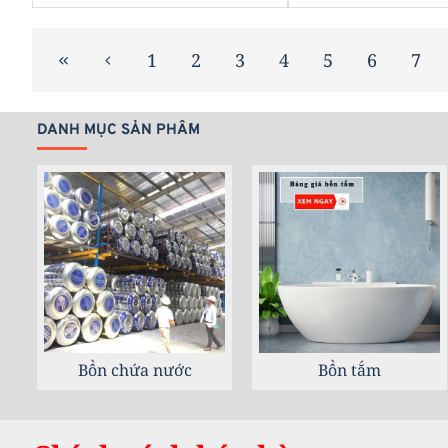
1
2
3
4
5
6
7
DANH MỤC SẢN PHẨM
Combo trọn gói
Gạch ốp lát