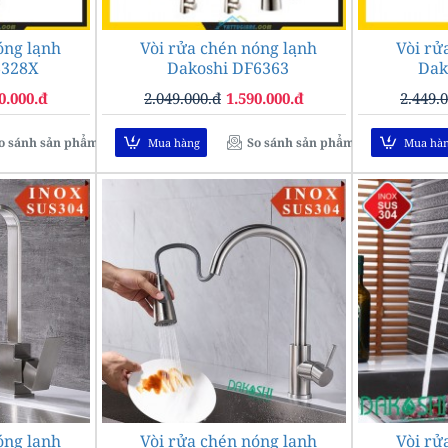
óng lạnh
Vòi rửa chén nóng lạnh
Vòi rử
-31%
-22%
6328X
Dakoshi DF6363
Dak
0.000.đ
2.049.000.đ
1.590.000.đ
2.449.
o sánh sản phẩm
So sánh sản phẩm
Mua hàng
Mua hà
óng lạnh
-18%
Vòi rửa chén nóng lạnh
-21%
Vòi rử