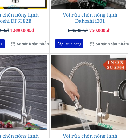
a chén nóng lạnh
Vòi rửa chén nóng lạnh
--25%
-23%
oshi DF6382B
Dakoshi i301
000.đ
1.890.000.đ
600.000.đ
750.000.đ
So sánh sản phẩm
So sánh sản phẩm
ng
Mua hàng
a chén nóng lạnh
Vòi rửa chén nóng lạnh
-26%