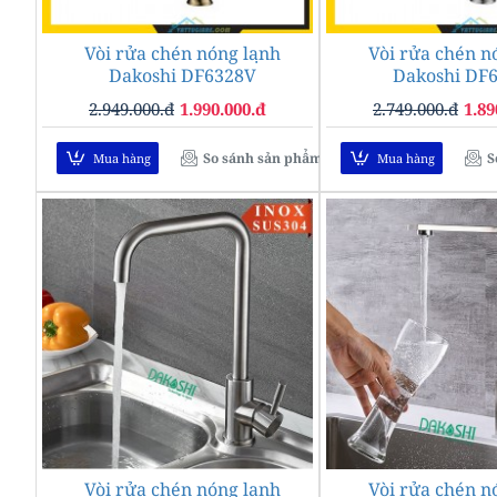
Vòi rửa chén nóng lạnh
Vòi rửa chén n
-33%
Dakoshi DF6328V
Dakoshi DF
2.949.000.đ
1.990.000.đ
2.749.000.đ
1.89
So sánh sản phẩm
S
Mua hàng
Mua hàng
Vòi rửa chén nóng lạnh
--25%
Vòi rửa chén n