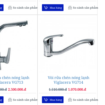
So sánh sản phẩm
So sánh sản phẩm
ng
Mua hàng
a chén nóng lạnh
-9%
Vòi rửa chén nóng lạnh
-29%
lacera VG713
Viglacera VG714
000.đ
2.500.000.đ
1.510.000.đ
1.070.000.đ
So sánh sản phẩm
So sánh sản phẩm
ng
Mua hàng