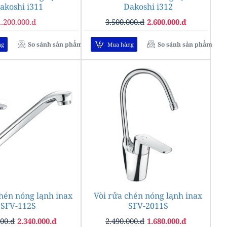
akoshi i311
Dakoshi i312
1.200.000.đ
3.500.000.đ
2.600.000.đ
So sánh sản phẩm
So sánh sản phẩm
ng
Mua hàng
chén nóng lạnh inax
-28%
Vòi rửa chén nóng lạnh inax
-33%
SFV-112S
SFV-2011S
000.đ
2.340.000.đ
2.490.000.đ
1.680.000.đ