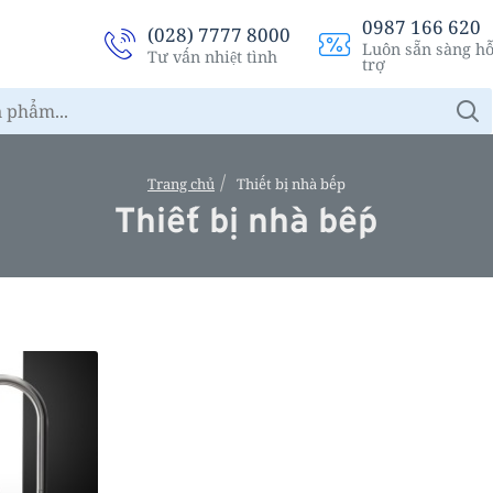
0987 166 620
(028) 7777 8000
Luôn sẵn sàng h
Tư vấn nhiệt tình
trợ
h
Trang chủ
Thiết bị nhà bếp
o
Thiết bị nhà bếp
m
e