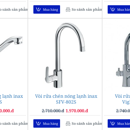
o sánh sản phẩm
So sánh sản phẩm
Mua hàng
Mua hà
 lạnh inax
-22%
Vòi rửa chén nóng lạnh inax
-27%
Vòi rử
S
SFV-802S
Vig
0.000.đ
2.710.000.đ
1.970.000.đ
2.740.
o sánh sản phẩm
So sánh sản phẩm
Mua hàng
Mua hà